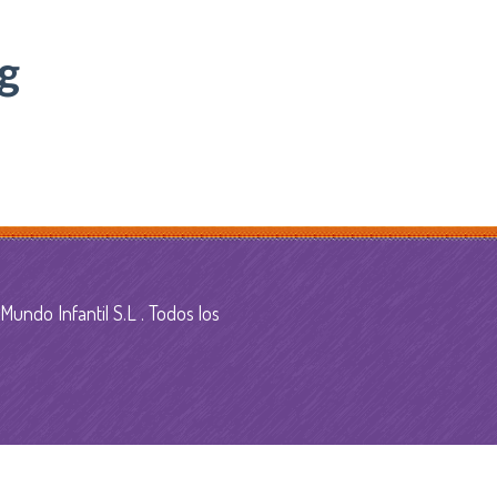
g
undo Infantil S.L
. Todos los